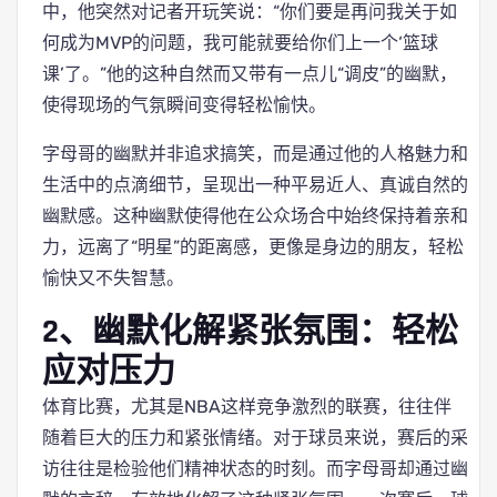
中，他突然对记者开玩笑说：“你们要是再问我关于如
何成为MVP的问题，我可能就要给你们上一个‘篮球
课’了。”他的这种自然而又带有一点儿“调皮”的幽默，
使得现场的气氛瞬间变得轻松愉快。
字母哥的幽默并非追求搞笑，而是通过他的人格魅力和
生活中的点滴细节，呈现出一种平易近人、真诚自然的
幽默感。这种幽默使得他在公众场合中始终保持着亲和
力，远离了“明星”的距离感，更像是身边的朋友，轻松
愉快又不失智慧。
2、幽默化解紧张氛围：轻松
应对压力
体育比赛，尤其是NBA这样竞争激烈的联赛，往往伴
随着巨大的压力和紧张情绪。对于球员来说，赛后的采
访往往是检验他们精神状态的时刻。而字母哥却通过幽