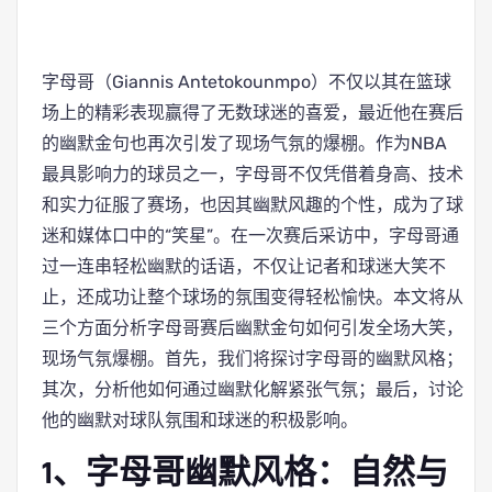
字母哥（Giannis Antetokounmpo）不仅以其在篮球
场上的精彩表现赢得了无数球迷的喜爱，最近他在赛后
的幽默金句也再次引发了现场气氛的爆棚。作为NBA
最具影响力的球员之一，字母哥不仅凭借着身高、技术
和实力征服了赛场，也因其幽默风趣的个性，成为了球
迷和媒体口中的“笑星”。在一次赛后采访中，字母哥通
过一连串轻松幽默的话语，不仅让记者和球迷大笑不
止，还成功让整个球场的氛围变得轻松愉快。本文将从
三个方面分析字母哥赛后幽默金句如何引发全场大笑，
现场气氛爆棚。首先，我们将探讨字母哥的幽默风格；
其次，分析他如何通过幽默化解紧张气氛；最后，讨论
他的幽默对球队氛围和球迷的积极影响。
1、字母哥幽默风格：自然与