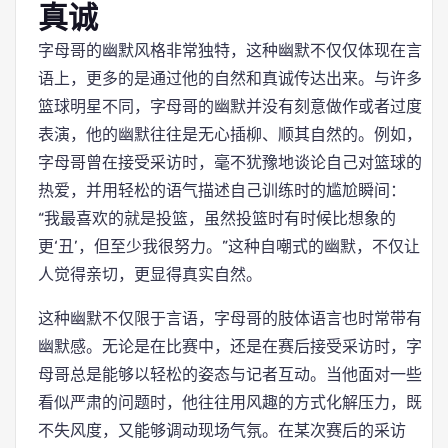
真诚
字母哥的幽默风格非常独特，这种幽默不仅仅体现在言
语上，更多的是通过他的自然和真诚传达出来。与许多
篮球明星不同，字母哥的幽默并没有刻意做作或者过度
表演，他的幽默往往是无心插柳、顺其自然的。例如，
字母哥曾在接受采访时，毫不犹豫地谈论自己对篮球的
热爱，并用轻松的语气描述自己训练时的尴尬瞬间：
“我最喜欢的就是投篮，虽然投篮时有时候比想象的
更‘丑’，但至少我很努力。”这种自嘲式的幽默，不仅让
人觉得亲切，更显得真实自然。
这种幽默不仅限于言语，字母哥的肢体语言也时常带有
幽默感。无论是在比赛中，还是在赛后接受采访时，字
母哥总是能够以轻松的姿态与记者互动。当他面对一些
看似严肃的问题时，他往往用风趣的方式化解压力，既
不失风度，又能够调动现场气氛。在某次赛后的采访