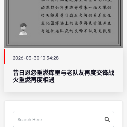
2026-03-30 10:54:28
昔日恩怨重燃库里与老队友再度交锋战
火重燃再度相遇