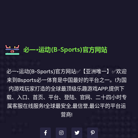
必一·运动(B-Sports)官方网站✅【亚洲唯一】✅欢迎
来到Bsports必一体育是中国最好的平台之一。!为国
内游戏玩家打造的全球最顶级乐趣游戏APP,提供下
载、入口、首页、平台、登陆、官网、二十四小时专
属客服在线服务!全球最安全,最信誉,最公平的平台运
营商!