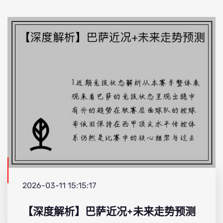
2026-03-11 15:15:17
【深度解析】巴萨近况+未来走势预测