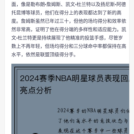
面，像是勒布朗·詹姆斯、凯文·杜兰特以及扬尼斯·阿德
托昆博等球员，他们在得分上的表现都达到了新的高
度。詹姆斯虽然已年过三十，但他的场均得分和效率依
然非常高，证明了他在得分端的多样性和适应能力。凯
文·杜兰特更是持续展现了他精准的投篮手感，尽管岁
数上不再年轻，但场均得分和三分球命中率都保持在高
水平，依然是联盟顶级得分手。