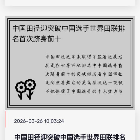
2026-03-26 10:03:24
中国田径迎突破中国选手世界田联排名