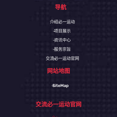
导航
介绍必一运动
项目展示
资讯中心
服务宗旨
交流必一运动官网
网站地图
SiteMap
交流必一运动官网