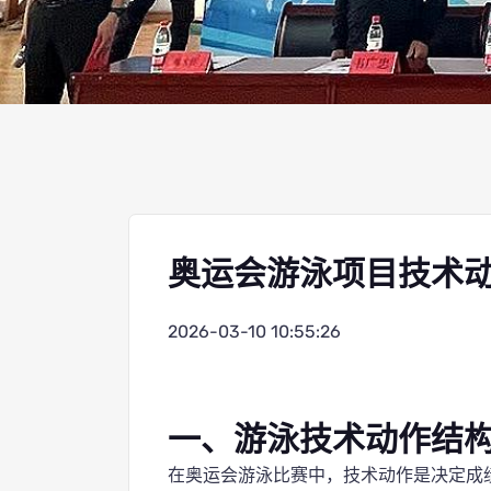
奥运会游泳项目技术
2026-03-10 10:55:26
一、游泳技术动作结
在奥运会游泳比赛中，技术动作是决定成