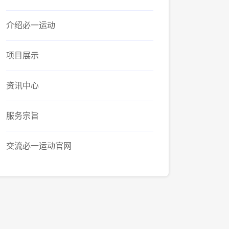
介绍必一运动
项目展示
资讯中心
服务宗旨
交流必一运动官网