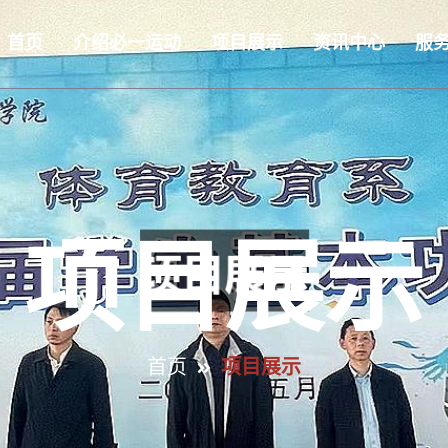
首页
介绍必一运动
项目展示
资讯中心
服
项目展示
首页
项目展示