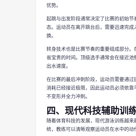
优势。
起跳与出发阶段通常决定了比赛的初始节
态。运动员在离开跳台后，需要迅速完成
换。
转身技术也是比赛节奏的重要组成部分。
省宝贵的时间。顶级选手通常会在接近池
出水速度。
在比赛的最后冲刺阶段，运动员需要通过
消耗已经接近极限，因此运动员必须依靠
不变形并全力冲刺。
四、现代科技辅助训
随着体育科技的发展，现代游泳训练越来
统，教练可以清晰观察运动员在水中的动