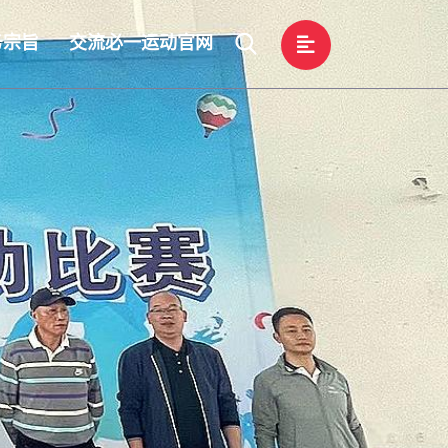
务宗旨
交流必一运动官网