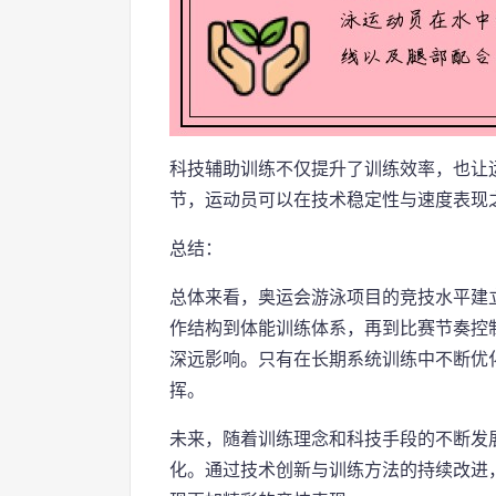
科技辅助训练不仅提升了训练效率，也让
节，运动员可以在技术稳定性与速度表现
总结：
总体来看，奥运会游泳项目的竞技水平建
作结构到体能训练体系，再到比赛节奏控
深远影响。只有在长期系统训练中不断优
挥。
未来，随着训练理念和科技手段的不断发
化。通过技术创新与训练方法的持续改进