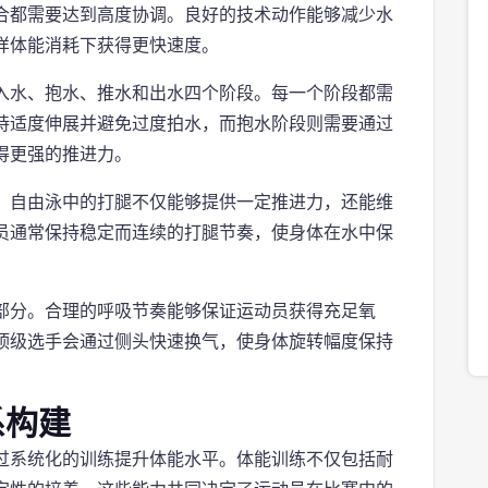
合都需要达到高度协调。良好的技术动作能够减少水
样体能消耗下获得更快速度。
入水、抱水、推水和出水四个阶段。每一个阶段都需
持适度伸展并避免过度拍水，而抱水阶段则需要通过
得更强的推进力。
。自由泳中的打腿不仅能够提供一定推进力，还能维
员通常保持稳定而连续的打腿节奏，使身体在水中保
部分。合理的呼吸节奏能够保证运动员获得充足氧
顶级选手会通过侧头快速换气，使身体旋转幅度保持
系构建
过系统化的训练提升体能水平。体能训练不仅包括耐