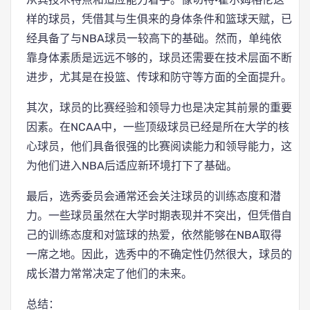
样的球员，凭借其与生俱来的身体条件和篮球天赋，已
经具备了与NBA球员一较高下的基础。然而，单纯依
靠身体素质是远远不够的，球员还需要在技术层面不断
进步，尤其是在投篮、传球和防守等方面的全面提升。
其次，球员的比赛经验和领导力也是决定其前景的重要
因素。在NCAA中，一些顶级球员已经是所在大学的核
心球员，他们具备很强的比赛阅读能力和领导能力，这
为他们进入NBA后适应新环境打下了基础。
最后，选秀委员会通常还会关注球员的训练态度和潜
力。一些球员虽然在大学时期表现并不突出，但凭借自
己的训练态度和对篮球的热爱，依然能够在NBA取得
一席之地。因此，选秀中的不确定性仍然很大，球员的
成长潜力常常决定了他们的未来。
总结：