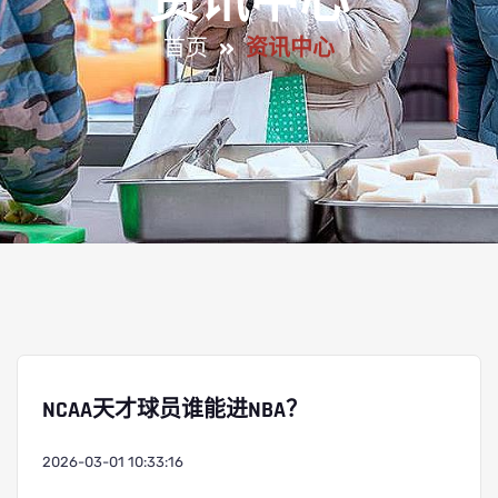
资讯中心
首页
资讯中心
NCAA天才球员谁能进NBA？
2026-03-01 10:33:16