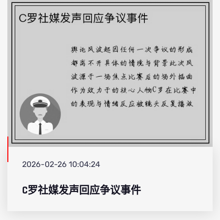
2026-02-26 10:04:24
C罗社媒发声回应争议事件