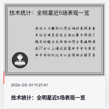
2026-03-01 11:27:41
技术统计：全明星近5场表现一览