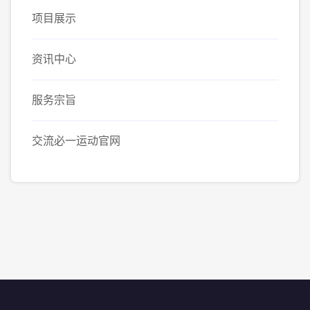
项目展示
资讯中心
服务宗旨
交流必一运动官网