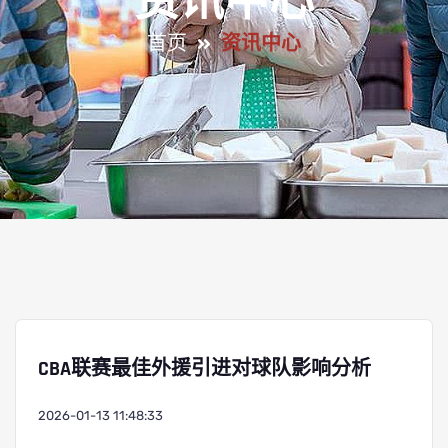
资讯中心
首页
资讯中心
CBA联赛最佳外援引进对球队影响分析
2026-01-13 11:48:33