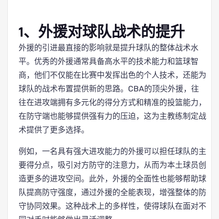
1、外援对球队战术的提升
外援的引进最直接的影响就是提升球队的整体战术水
平。优秀的外援通常具备高水平的技术能力和篮球智
商，他们不仅能在比赛中发挥出色的个人技术，还能为
球队的战术布置提供新的思路。CBA的顶尖外援，往
往在进攻端拥有多元化的得分方式和精准的投篮能力，
在防守端也能够提供强有力的压迫，这为主教练制定战
术提供了更多选择。
例如，一名具有强大进攻能力的外援可以担任球队的主
要得分点，吸引对方防守的注意力，从而为本土球员创
造更多的进攻空间。此外，外援的全面性也能够帮助球
队提高防守强度，通过外援的全能表现，增强整体的防
守协同效果。这种战术上的多样性，使得球队在面对不