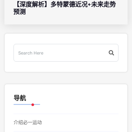
【深度解析】多特蒙德近况+未来走势
预测
导航
介绍必一运动