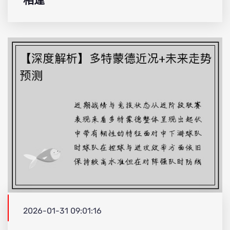
相逢
2026-01-31 09:01:16