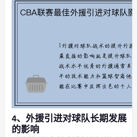
4、外援引进对球队长期发展
的影响