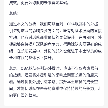
成效，更要为球队的未来奠定基础。
总结：
通过本文的分析，我们可以看到，CBA联赛中的外援
引进对球队的影响是多方面的，既有对战术层面的直接
推动，也有对球队商业价值的显著提升。在短期内，外
援能够直接提升球队的竞争力，帮助球队实现更好的成
绩；在长期发展中，外援的加入也促进了本土球员的成
长和球队的整体水平提升。
总之，CBA球队在引进外援时，应该不仅仅考虑眼前
的战绩，还要将外援引进的影响放到更长远的角度来
看。通过优化外援引进策略、提升本土球员的成长空
间，才能使球队在未来的赛季中保持持续的竞争力，走
向更广阔的舞台。