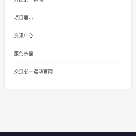
项目展示
资讯中心
服务宗旨
交流必一运动官网