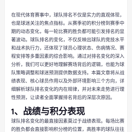
在现代体育赛事中，球队排名不仅是实力的直观体现，
也是球迷关注的焦点指标。从赛季初的积分榜到赛季中
期的动态变化，每一轮比赛的胜负都可能引发排名的显
著波动。球队排名的变化，不仅反映出球队的竞技水平
和战术执行力，还体现了球员心理状态、伤病情况、赛
程安排等多重因素的综合影响。通过对排名变化的深入
分析，我们可以更好地理解赛场背后的逻辑，也能为球
队策略调整和球迷预测提供数据支持。本篇文章将从战
绩表现、核心球员作用以及外部环境影响三个方向，详
细解析球队排名变化的内在规律，并对未来走势进行理
性预测，让读者全面掌握排名背后的深层次原因。
1、战绩与积分表现
球队排名变化的最直接因素莫过于战绩表现。每场比赛
的胜负都会直接影响积分榜的位置，高胜率的球队往往