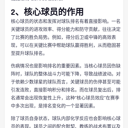
2、核心球员的作用
核心球员的状态和发挥对球队排名有着直接影响。一名
关键球员的进攻效率、得分能力和防守贡献，往往决定
了比赛的胜负局势。例如，得分后卫或中锋的高效表
现，可以在关键比赛中帮助球队赢得胜利，从而稳固甚
至提升球队排名。
伤病情况也是影响排名的重要因素。当核心球员因伤缺
阵时，球队的整体战斗力可能下降，导致战绩波动。对
于依赖少数球星的球队而言，关键球员的伤停甚至可能
引发连败，直接影响积分和排名。而在球员复出后，排
名通常会出现恢复性上升，这种“核心球员效应”在赛季
中多次出现，是排名变化的一个显著因素。
除了球员自身状态，球队内部化学反应也会影响核心球
员的表现。球员之间的配合默契、教练的战术布置以及