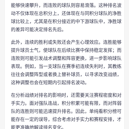
能够快速攀升，而连败的球队则容易滑落。这种排名波
动不仅体现在总积分上，还体现在与同积分球队的净胜
球比较上，尤其是在积分接近的中下游球队中，净胜球
的差异可能决定排名先后。
此外，连续的胜利或失败还会产生心理效应。连胜能够
提升球员士气，使球队在后续比赛中保持稳定发挥；而
连败则可能引发战术调整和阵容更换，进一步影响球队
表现。例如，当一支球队在赛季初连续失利时，其教练
往往会调整阵型或者换上替补球员，以寻求改变战绩，
这种调整也会在短期内引起排名波动。
在分析战绩对排名的影响时，还需要关注赛程密度和对
手实力。面对强队连战，积分积累可能有限，而对阵弱
队的连胜则可能迅速提升排名。因此，单纯看积分榜可
能存在一定的误导，综合考虑对手实力和赛程安排，才
能更准确地解读排名变化。