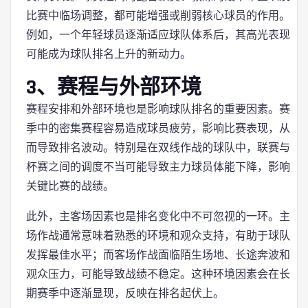
比赛中临场调整，都可能增强或削弱核心球员的作用。
例如，一个年轻球员逐渐适应球队体系后，其高光表现
可能成为球队排名上升的新动力。
3、赛程与外部环境
赛程安排和外部环境也是影响球队排名的重要因素。赛
季中的密集赛程容易造成球员疲劳，影响比赛表现，从
而导致排名波动。特别是在双线作战的球队中，联赛与
杯赛之间的调度不当可能导致主力球员体能下降，影响
关键比赛的战绩。
此外，主客场因素也是排名变化中不可忽视的一环。主
场作战通常意味着熟悉的环境和观众支持，有助于球队
发挥最佳水平；而客场作战面临陌生场地、长途奔波和
观众压力，可能导致战绩不稳定。这种环境因素会在长
期赛季中逐渐显现，反映在排名起伏上。