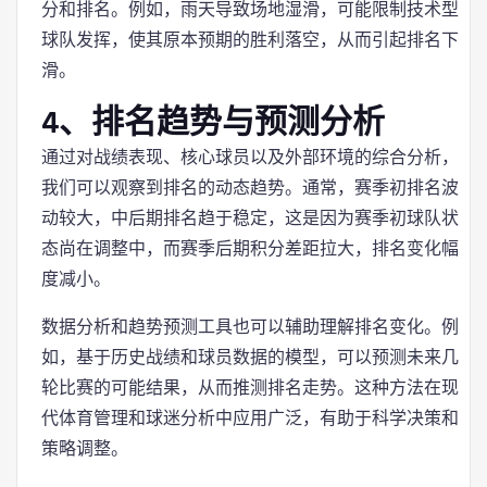
分和排名。例如，雨天导致场地湿滑，可能限制技术型
球队发挥，使其原本预期的胜利落空，从而引起排名下
滑。
4、排名趋势与预测分析
通过对战绩表现、核心球员以及外部环境的综合分析，
我们可以观察到排名的动态趋势。通常，赛季初排名波
动较大，中后期排名趋于稳定，这是因为赛季初球队状
态尚在调整中，而赛季后期积分差距拉大，排名变化幅
度减小。
数据分析和趋势预测工具也可以辅助理解排名变化。例
如，基于历史战绩和球员数据的模型，可以预测未来几
轮比赛的可能结果，从而推测排名走势。这种方法在现
代体育管理和球迷分析中应用广泛，有助于科学决策和
策略调整。