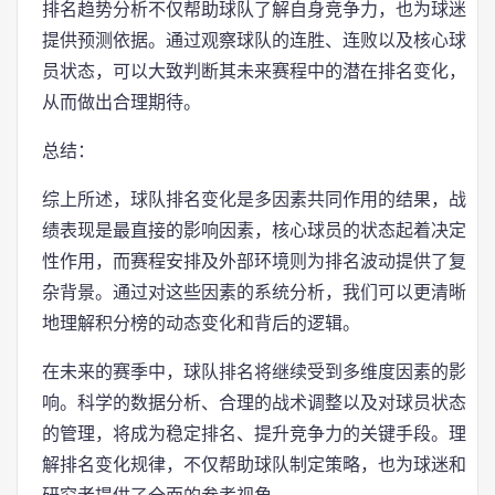
排名趋势分析不仅帮助球队了解自身竞争力，也为球迷
提供预测依据。通过观察球队的连胜、连败以及核心球
员状态，可以大致判断其未来赛程中的潜在排名变化，
从而做出合理期待。
总结：
综上所述，球队排名变化是多因素共同作用的结果，战
绩表现是最直接的影响因素，核心球员的状态起着决定
性作用，而赛程安排及外部环境则为排名波动提供了复
杂背景。通过对这些因素的系统分析，我们可以更清晰
地理解积分榜的动态变化和背后的逻辑。
在未来的赛季中，球队排名将继续受到多维度因素的影
响。科学的数据分析、合理的战术调整以及对球员状态
的管理，将成为稳定排名、提升竞争力的关键手段。理
解排名变化规律，不仅帮助球队制定策略，也为球迷和