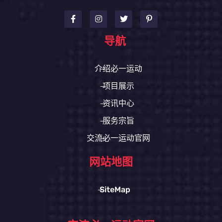
导航
介绍必一运动
项目展示
资讯中心
服务宗旨
交流必一运动官网
网站地图
SiteMap